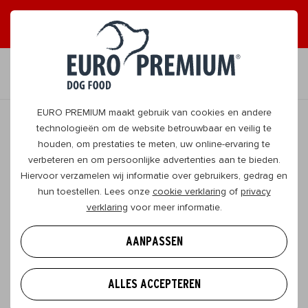
ONTVANG GRAAG TIPS
JA, DAT WIL IK
NL
EURO PREMIUM maakt gebruik van cookies en andere
technologieën om de website betrouwbaar en veilig te
houden, om prestaties te meten, uw online-ervaring te
TERUG
verbeteren en om persoonlijke advertenties aan te bieden.
Hiervoor verzamelen wij informatie over gebruikers, gedrag en
hun toestellen. Lees onze
cookie verklaring
of
privacy
Op reis met je hond: checklist en 9
verklaring
voor meer informatie.
praktische tips
AANPASSEN
Gaat je hond binnenkort mee op reis? Heerlijk.
Samen wandelen, nieuwe plekken ontdekken en
ALLES ACCEPTEREN
genieten van quality time met je doggo: daar kijk je