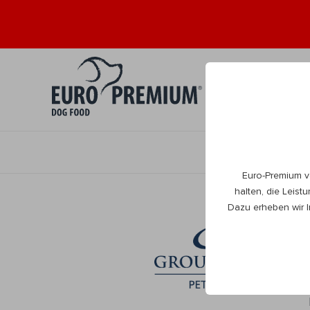
Welpe 0+
Er
Euro-Premium v
halten, die Leist
Dazu erheben wir I