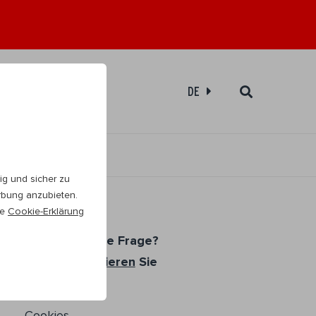
ebshop
DE
g und sicher zu
erbung anzubieten.
re
Cookie-Erklärung
Haben Sie eine Frage?
Bitte
kontaktieren
Sie
uns
Cookies