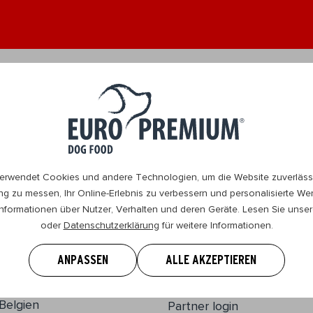
wachsen 1+
Senior 8+
Verkaufstellen
Kontakt
W
erwendet Cookies und andere Technologien, um die Website zuverlässi
ung zu messen, Ihr Online-Erlebnis zu verbessern und personalisierte W
nformationen über Nutzer, Verhalten und deren Geräte. Lesen Sie unse
oder
Datenschutzerklärung
für weitere Informationen.
EURO PREMIUM
Unsere Geschichte
ANPASSEN
ALLE AKZEPTIEREN
Disclaimer
Wasserijstraat 25
2900, Schoten
Informationsführer
Belgien
Partner login