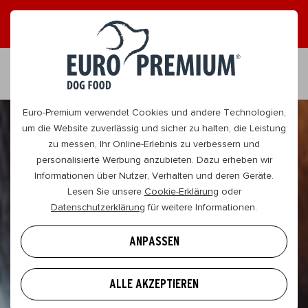
DE
Euro-Premium verwendet Cookies und andere Technologien,
Unsere Geschichte
um die Website zuverlässig und sicher zu halten, die Leistung
zu messen, Ihr Online-Erlebnis zu verbessern und
Warum wir bereits mehr als 20 Jahre in qualitativ
personalisierte Werbung anzubieten. Dazu erheben wir
hochwertiges Trockenfutter für Hunde investieren?
Informationen über Nutzer, Verhalten und deren Geräte.
Für uns ist nur das Beste genug. Genauso wie Sie nur
Lesen Sie unsere
Cookie-Erklärung
oder
das beste Futter für Ihren treuen Vierbeiner
Datenschutzerklärung
für weitere Informationen.
möchten, denn glückliche Hunde haben glückliche
Besitzer.
ANPASSEN
ALLE AKZEPTIEREN