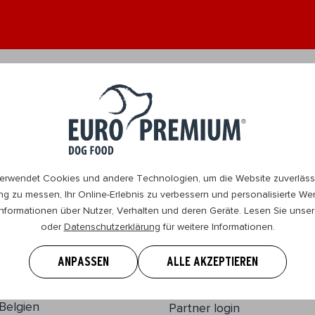
wachsen 1+
Senior 8+
Verkaufstellen
Kontakt
W
erwendet Cookies und andere Technologien, um die Website zuverlässi
ung zu messen, Ihr Online-Erlebnis zu verbessern und personalisierte W
nformationen über Nutzer, Verhalten und deren Geräte. Lesen Sie unse
oder
Datenschutzerklärung
für weitere Informationen.
EURO PREMIUM
Unsere Geschichte
ANPASSEN
ALLE AKZEPTIEREN
Disclaimer
Wasserijstraat 25
2900, Schoten
Informationsführer
Belgien
Partner login