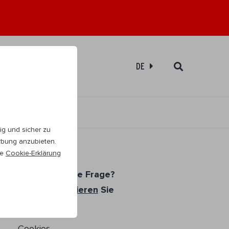
ebshop
DE
g und sicher zu
erbung anzubieten.
re
Cookie-Erklärung
Haben Sie eine Frage?
Bitte
kontaktieren
Sie
uns
Cookies