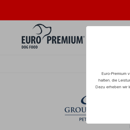
Welpe 0+
Er
Euro-Premium v
halten, die Leist
Dazu erheben wir I