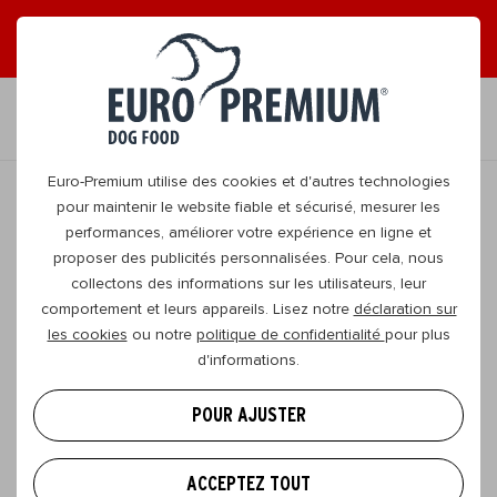
LISEZ NOS MAGAZINES EN LIGNE GRATUITS !
FR
Euro-Premium utilise des cookies et d'autres technologies
pour maintenir le website fiable et sécurisé, mesurer les
performances, améliorer votre expérience en ligne et
RETOURNER
proposer des publicités personnalisées. Pour cela, nous
collectons des informations sur les utilisateurs, leur
comportement et leurs appareils. Lisez notre
déclaration sur
Les meilleurs endroits pour aller
les cookies
ou notre
politique de confidentialité
pour plus
faire trempette en cette fin d’été
d'informations.
Il existe plein d’activités qui peuvent faire la joie de
POUR AJUSTER
votre chien. Vous pouvez par exemple jouer au
ballon, courir, faire une bonne promenade…, mais ce
ACCEPTEZ TOUT