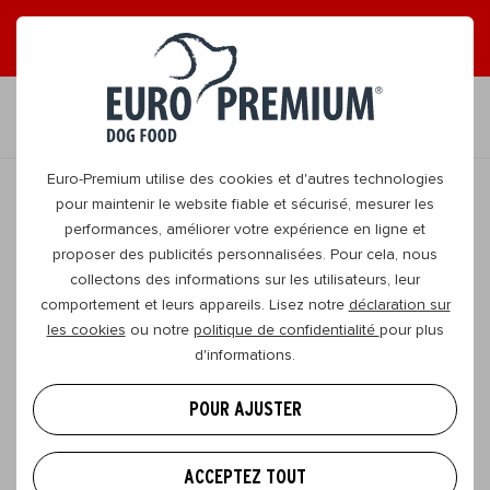
LISEZ NOS MAGAZINES EN LIGNE GRATUITS !
FR
Euro-Premium utilise des cookies et d'autres technologies
pour maintenir le website fiable et sécurisé, mesurer les
performances, améliorer votre expérience en ligne et
RETOURNER
proposer des publicités personnalisées. Pour cela, nous
collectons des informations sur les utilisateurs, leur
comportement et leurs appareils. Lisez notre
déclaration sur
Poméranien à la maison ? Voici ce qu’il
les cookies
ou notre
politique de confidentialité
pour plus
faut savoir sur son caractère, son
d'informations.
pelage et ses soins
POUR AJUSTER
Ce mois-ci, chez EURO PREMIUM, nous mettons les
petites races de chiens à l’honneur. Le poméranien
ACCEPTEZ TOUT