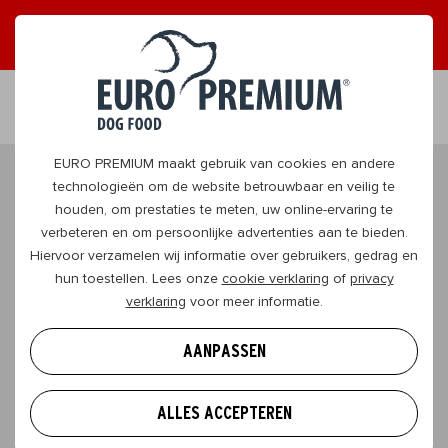
ONTVANG GRAAG TIPS
JA, DAT WIL IK
NL
EURO PREMIUM maakt gebruik van cookies en andere
Disclaimer
technologieën om de website betrouwbaar en veilig te
houden, om prestaties te meten, uw online-ervaring te
Deze website is eigendom van BEDUCO NV.
verbeteren en om persoonlijke advertenties aan te bieden.
Hiervoor verzamelen wij informatie over gebruikers, gedrag en
hun toestellen. Lees onze
cookie verklaring
of
privacy
verklaring
voor meer informatie.
Contactgegevens
AANPASSEN
BEDUCO NV
WASSERIJSTRAAT 25
ALLES ACCEPTEREN
2900 SCHOTEN