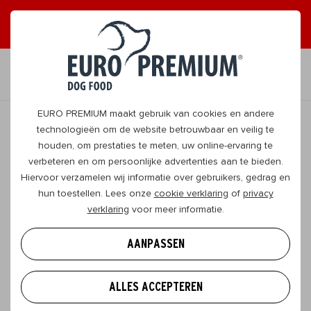
ONTVANG GRAAG TIPS
JA, DAT WIL IK
NL
EURO PREMIUM maakt gebruik van cookies en andere
technologieën om de website betrouwbaar en veilig te
houden, om prestaties te meten, uw online-ervaring te
TERUG
verbeteren en om persoonlijke advertenties aan te bieden.
Hiervoor verzamelen wij informatie over gebruikers, gedrag en
hun toestellen. Lees onze
cookie verklaring
of
privacy
Agressie bij Duitse herders? Cliché
verklaring
voor meer informatie.
ontkracht
AANPASSEN
Duitse herders zijn prachtige beesten. Met hun
majestueuze bouw, brede kop, grote
ALLES ACCEPTEREN
rechtopstaande oren, volle staart en dikke vacht