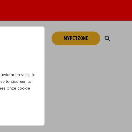
MYPETZONE
Webshop
NL
wbaar en veilig te
vertenties aan te
 Lees onze
cookie