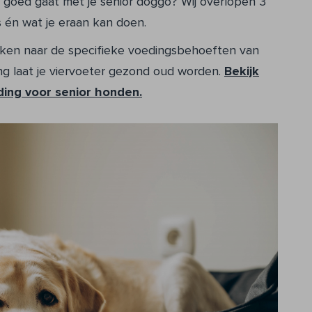
zo goed gaat met je senior doggo? Wij overlopen 3
as én wat je eraan kan doen.
kijken naar de specifieke voedingsbehoeften van
g laat je viervoeter gezond oud worden.
Bekijk
ing voor senior honden.