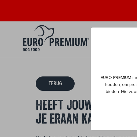
Puppy
Volwa
0+
1+
EURO PREMIUM maak
TERUG
houden, om prest
bieden. Hiervoo
Heeft jouw senior p
je eraan kan doen.