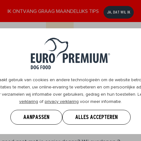
IK ONTVANG GRAAG MAANDELIJKS TIPS
JA, DAT WIL IK
ssen
Senior
DogBlog
Verkooppunten
Contact
8+
t gebruik van cookies en andere technologieën om de website betrou
aties te meten, uw online-ervaring te verbeteren en om persoonlijke ad
r verzamelen wij informatie over gebruikers, gedrag en hun toestellen.
verklaring
of
privacy verklaring
voor meer informatie.
ijn? 3 oorzaken én wat
AANPASSEN
ALLES ACCEPTEREN