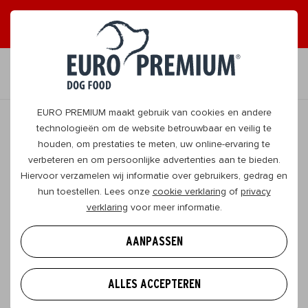
ONTVANG GRAAG TIPS
JA, DAT WIL IK
NL
EURO PREMIUM maakt gebruik van cookies en andere
technologieën om de website betrouwbaar en veilig te
houden, om prestaties te meten, uw online-ervaring te
TERUG
verbeteren en om persoonlijke advertenties aan te bieden.
Hiervoor verzamelen wij informatie over gebruikers, gedrag en
hun toestellen. Lees onze
cookie verklaring
of
privacy
Mag je hond los in de auto zitten?
verklaring
voor meer informatie.
Regels en tips
AANPASSEN
Ga je binnenkort met je hond op pad of vertrek je
met de auto op vakantie? Dan is het goed om
ALLES ACCEPTEREN
vooraf stil te staan bij hoe je hond meereist.