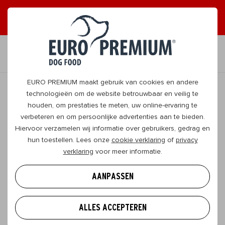
ONTVANG GRAAG TIPS
JA, DAT WIL IK
NL
EURO PREMIUM maakt gebruik van cookies en andere
technologieën om de website betrouwbaar en veilig te
houden, om prestaties te meten, uw online-ervaring te
TERUG
verbeteren en om persoonlijke advertenties aan te bieden.
Hiervoor verzamelen wij informatie over gebruikers, gedrag en
hun toestellen. Lees onze
cookie verklaring
of
privacy
Nieuwe pup in huis? Zo voelt hij zich
verklaring
voor meer informatie.
sneller thuis
AANPASSEN
Een puppy komt ineens in een compleet nieuwe
wereld terecht. Andere geuren, geluiden, mensen en
ALLES ACCEPTEREN
regels kunnen best overweldigend zijn. Het is