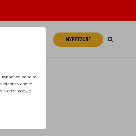
MYPETZONE
Webshop
NL
wbaar en veilig te
vertenties aan te
 Lees onze
cookie