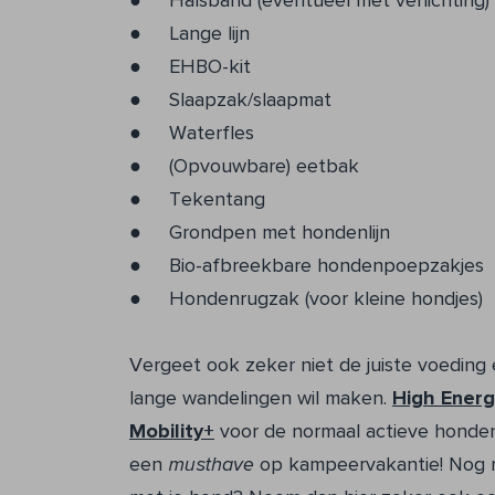
● Halsband (eventueel met verlichting)
● Lange lijn
● EHBO-kit
● Slaapzak/slaapmat
● Waterfles
● (Opvouwbare) eetbak
● Tekentang
● Grondpen met hondenlijn
● Bio-afbreekbare hondenpoepzakjes
● Hondenrugzak (voor kleine hondjes)
Vergeet ook zeker niet de juiste voeding
lange wandelingen wil maken.
High Ener
Mobility+
voor de normaal actieve honden
een
musthave
op kampeervakantie! Nog m