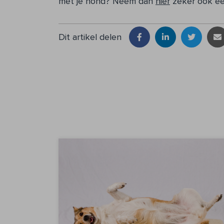
met je hond? Neem dan
hier
zeker ook een
Dit artikel delen