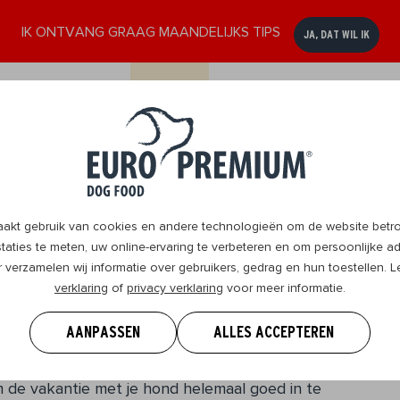
IK ONTVANG GRAAG MAANDELIJKS TIPS
JA, DAT WIL IK
ssen
Senior
DogBlog
Verkooppunten
Contact
8+
t gebruik van cookies en andere technologieën om de website betrou
aties te meten, uw online-ervaring te verbeteren en om persoonlijke ad
r verzamelen wij informatie over gebruikers, gedrag en hun toestellen.
verklaring
of
privacy verklaring
voor meer informatie.
ren met je hond
AANPASSEN
ALLES ACCEPTEREN
ggo staat vast al te (water)trappelen! Het wordt
 de vakantie met je hond helemaal goed in te