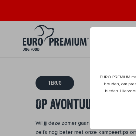
Puppy
Volwa
0+
1+
EURO PREMIUM maak
TERUG
houden, om prest
bieden. Hiervoo
Op avontuur: kampe
Wil jij deze zomer gaan backpacken? Je do
zelfs nog beter met onze kampeertips om