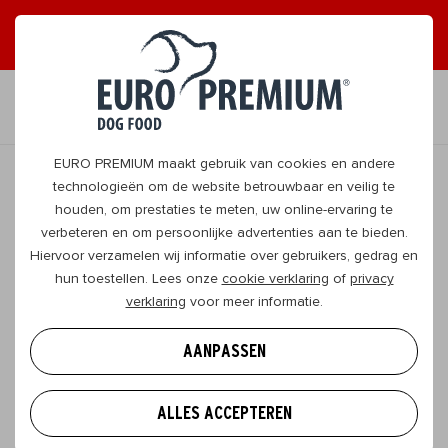
ONTVANG GRAAG TIPS
JA, DAT WIL IK
NL
EURO PREMIUM maakt gebruik van cookies en andere
technologieën om de website betrouwbaar en veilig te
houden, om prestaties te meten, uw online-ervaring te
TERUG
verbeteren en om persoonlijke advertenties aan te bieden.
Hiervoor verzamelen wij informatie over gebruikers, gedrag en
hun toestellen. Lees onze
cookie verklaring
of
privacy
Puppyvoeding: waarom is dit
verklaring
voor meer informatie.
noodzakelijk?
AANPASSEN
Welkom in de wondere wereld van het
puppyouderschap! Een van je eerste en
ALLES ACCEPTEREN
belangrijkste missies is het kiezen van de juiste