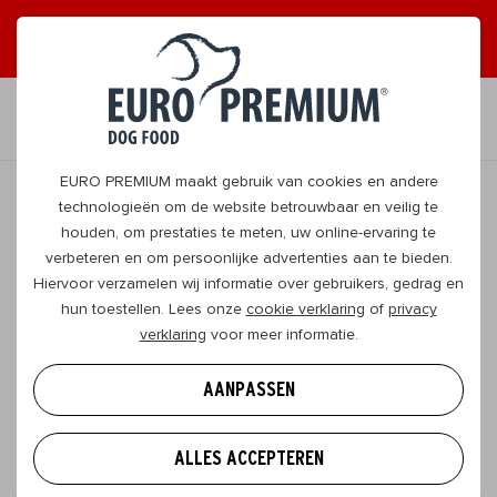
ONTVANG GRAAG TIPS
JA, DAT WIL IK
NL
EURO PREMIUM maakt gebruik van cookies en andere
technologieën om de website betrouwbaar en veilig te
houden, om prestaties te meten, uw online-ervaring te
TERUG
verbeteren en om persoonlijke advertenties aan te bieden.
Hiervoor verzamelen wij informatie over gebruikers, gedrag en
hun toestellen. Lees onze
cookie verklaring
of
privacy
SOS! Diarree bij honden: ontdek de
verklaring
voor meer informatie.
oorzaken en oplossingen
AANPASSEN
Elke huisgenoot heeft er weleens last van, ook die
op vier pootjes. Geen reden tot paniek, zolang het
ALLES ACCEPTEREN
probleem zichzelf oplost. Maar aanhoudende