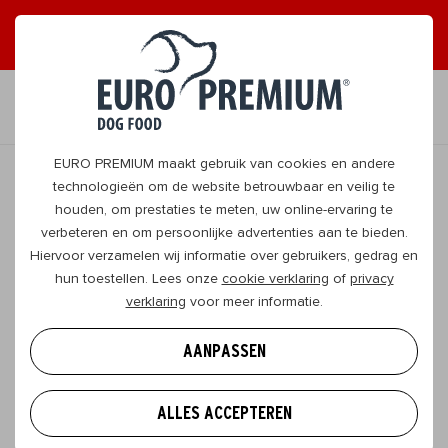
ONTVANG GRAAG TIPS
JA, DAT WIL IK
NL
EURO PREMIUM maakt gebruik van cookies en andere
technologieën om de website betrouwbaar en veilig te
houden, om prestaties te meten, uw online-ervaring te
TERUG
verbeteren en om persoonlijke advertenties aan te bieden.
Hiervoor verzamelen wij informatie over gebruikers, gedrag en
hun toestellen. Lees onze
cookie verklaring
of
privacy
Waarom EURO PREMIUM hondenvoeding
verklaring
voor meer informatie.
zo’n goed idee is
AANPASSEN
De missie van EURO PREMIUM? Dat is gezonde,
kwaliteitsvolle hondenvoeding bieden, voor blije
ALLES ACCEPTEREN
honden én blije baasjes. In dit artikel ontdek je hoe