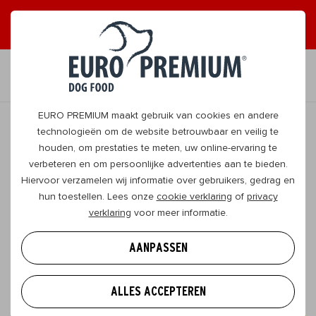
ONTVANG GRAAG TIPS
JA, DAT WIL IK
NL
EURO PREMIUM maakt gebruik van cookies en andere
technologieën om de website betrouwbaar en veilig te
houden, om prestaties te meten, uw online-ervaring te
Laat jij jouw hond steriliseren of
verbeteren en om persoonlijke advertenties aan te bieden.
castreren?
Hiervoor verzamelen wij informatie over gebruikers, gedrag en
hun toestellen. Lees onze
cookie verklaring
of
privacy
Wat betekent deze ingreep voor jouw hond? Wat is
verklaring
voor meer informatie.
het verschil en wat zijn de voor- en nadelen? Klik op
onderstaande button en ontvang het antwoord op
AANPASSEN
al jouw vragen rondom de sterilisatie en castratie.
ALLES ACCEPTEREN