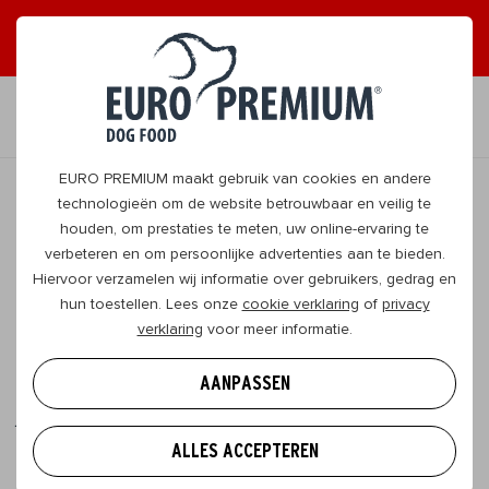
ONTVANG GRAAG TIPS
JA, DAT WIL IK
NL
EURO PREMIUM maakt gebruik van cookies en andere
technologieën om de website betrouwbaar en veilig te
houden, om prestaties te meten, uw online-ervaring te
Lekkerrr leesvoer! Het eerste
verbeteren en om persoonlijke advertenties aan te bieden.
magazine voor échte hondenvrienden.
Hiervoor verzamelen wij informatie over gebruikers, gedrag en
hun toestellen. Lees onze
cookie verklaring
of
privacy
Wil jij van alles te weten komen over jouw allerliefste
verklaring
voor meer informatie.
viervoeter(s)? Download dan het Hondenvrienden-
magazine. Deze staat boordevol tips en tricks om
AANPASSEN
jouw hond extra goed te verzorgen!
ALLES ACCEPTEREN