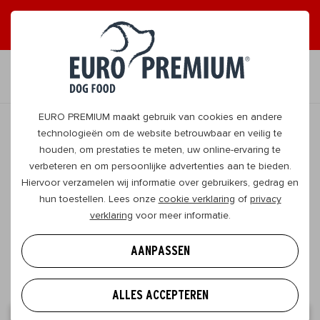
ONTVANG GRAAG TIPS
JA, DAT WIL IK
NL
EURO PREMIUM maakt gebruik van cookies en andere
technologieën om de website betrouwbaar en veilig te
houden, om prestaties te meten, uw online-ervaring te
Wat probeert jouw hond je te
verbeteren en om persoonlijke advertenties aan te bieden.
zeggen?
Hiervoor verzamelen wij informatie over gebruikers, gedrag en
hun toestellen. Lees onze
cookie verklaring
of
privacy
Een hond ‘praat’ met zijn lichaamstaal. Op die manier
verklaring
voor meer informatie.
tonen ze hun blijdschap en liefde, maar ook hun
bezorgdheden. Wat wil jouw hond je vertellen?
AANPASSEN
Ontdek het hier!
ALLES ACCEPTEREN