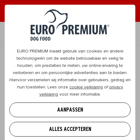
ONTVANG GRAAG TIPS
JA, DAT WIL IK
NL
EURO PREMIUM maakt gebruik van cookies en andere
technologieën om de website betrouwbaar en veilig te
houden, om prestaties te meten, uw online-ervaring te
Hou je hond fysiek sterk, in iedere
verbeteren en om persoonlijke advertenties aan te bieden.
levensfase
Hiervoor verzamelen wij informatie over gebruikers, gedrag en
hun toestellen. Lees onze
cookie verklaring
of
privacy
Een leven lang gezond bewegen, dat is niet alleen
verklaring
voor meer informatie.
belangrijk voor jou, maar ook voor je doggo!
Download de beweeggids en ontdek onze tips en
AANPASSEN
tricks om je hond gezond te laten bewegen, in
iedere levensfase!
ALLES ACCEPTEREN