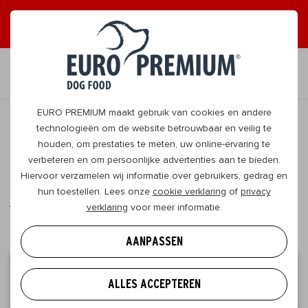
ONTVANG GRAAG TIPS
JA, DAT WIL IK
NL
EURO PREMIUM maakt gebruik van cookies en andere
technologieën om de website betrouwbaar en veilig te
houden, om prestaties te meten, uw online-ervaring te
Suppen met je hond
verbeteren en om persoonlijke advertenties aan te bieden.
Hiervoor verzamelen wij informatie over gebruikers, gedrag en
Zin in een avontuur met je viervoeter? Suppen met
hun toestellen. Lees onze
cookie verklaring
of
privacy
je hond is een goede work-out én SUP-er leuk! Ga
verklaring
voor meer informatie.
goed voorbereid het water op met onze tips.
AANPASSEN
Jouw gegevens
ALLES ACCEPTEREN
Kom alles te weten over jouw viervoeter!