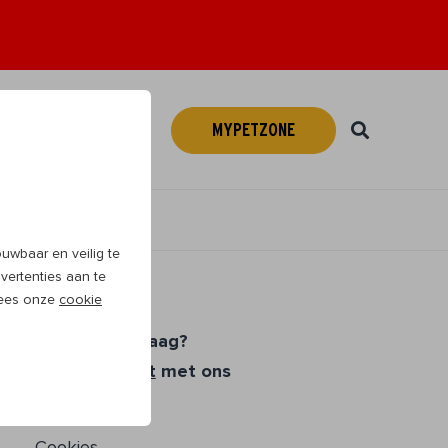
MYPETZONE
Webshop
NL
wbaar en veilig te
vertenties aan te
 Lees onze
cookie
Heb je een vraag?
Neem
contact
met ons
op
Cookies