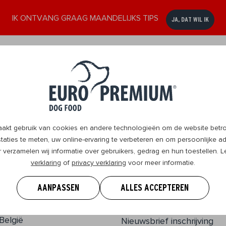
IK ONTVANG GRAAG MAANDELIJKS TIPS
JA, DAT WIL IK
ssen
Senior
DogBlog
Verkooppunten
Contact
8+
t gebruik van cookies en andere technologieën om de website betrou
aties te meten, uw online-ervaring te verbeteren en om persoonlijke ad
r verzamelen wij informatie over gebruikers, gedrag en hun toestellen.
verklaring
of
privacy verklaring
voor meer informatie.
EURO PREMIUM
Ons verhaal
AANPASSEN
ALLES ACCEPTEREN
DogBlog
Wasserijstraat 25
2900, Schoten
Goede doelen
België
Nieuwsbrief inschrijving