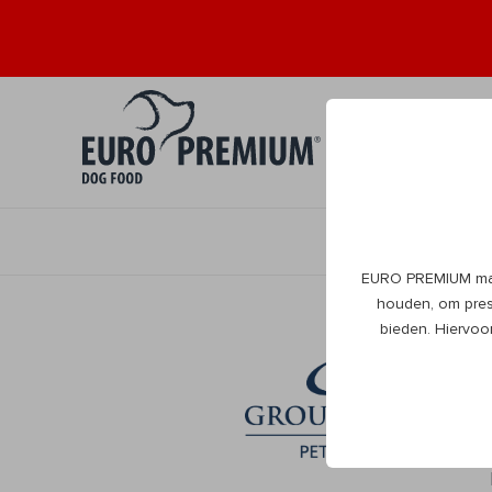
Puppy
Volwa
0+
1+
EURO PREMIUM maak
houden, om prest
bieden. Hiervoo