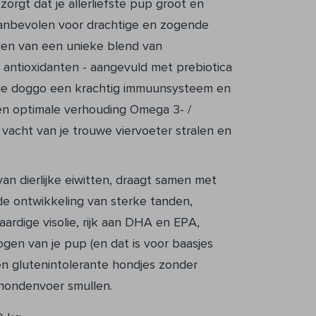
zorgt dat je allerliefste pup groot en
aanbevolen voor drachtige en zogende
en van een unieke blend van
n antioxidanten - aangevuld met prebiotica
 je doggo een krachtig immuunsysteem en
en optimale verhouding Omega 3- /
vacht van je trouwe viervoeter stralen en
van dierlijke eiwitten, draagt samen met
t de ontwikkeling van sterke tanden,
ardige visolie, rijk aan DHA en EPA,
gen van je pup (en dat is voor baasjes
en glutenintolerante hondjes zonder
 hondenvoer smullen.