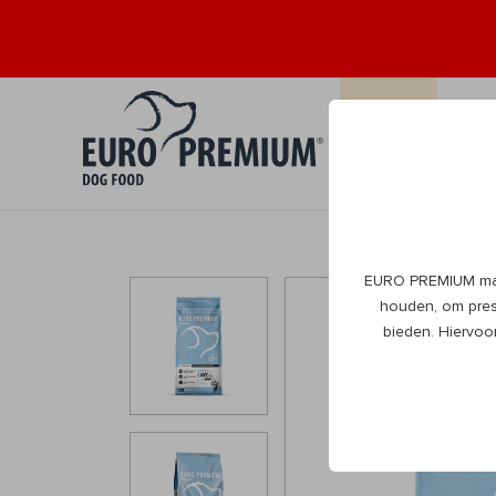
Puppy
Volw
0+
1+
EURO PREMIUM maak
houden, om prest
bieden. Hiervoo