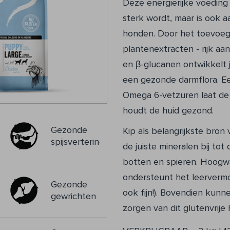
Deze energierijke voeding 
sterk wordt, maar is ook 
honden. Door het toevoeg
plantenextracten - rijk aa
en β-glucanen ontwikkelt
een gezonde darmflora. E
Omega 6-vetzuren laat de 
houdt de huid gezond.
Gezonde
Kip als belangrijkste bron 
eem
spijsvertering
de juiste mineralen bij to
botten en spieren. Hoogwa
ondersteunt het leervermo
Gezonde
ook fijn!). Bovendien kunn
gewrichten
zorgen van dit glutenvrije