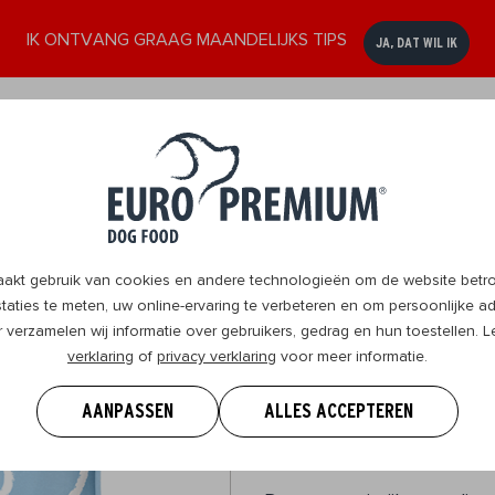
IK ONTVANG GRAAG MAANDELIJKS TIPS
JA, DAT WIL IK
assen
Senior
DogBlog
Verkooppunten
Contact
8+
t gebruik van cookies en andere technologieën om de website betrou
original
aties te meten, uw online-ervaring te verbeteren en om persoonlijke ad
r verzamelen wij informatie over gebruikers, gedrag en hun toestellen.
Large Puppy
verklaring
of
privacy verklaring
voor meer informatie.
Chicken & Ri
AANPASSEN
ALLES ACCEPTEREN
Groot | Puppy