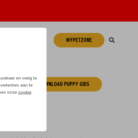
MYPETZONE
Webshop
NL
wbaar en veilig te
DOWNLOAD PUPPY GIDS
vertenties aan te
 Lees onze
cookie
ce