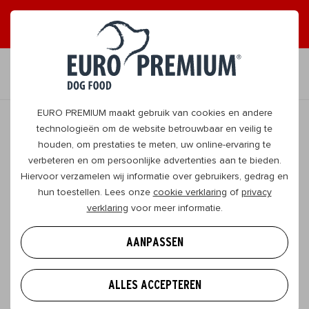
ONTVANG GRAAG TIPS
JA, DAT WIL IK
NL
EURO PREMIUM maakt gebruik van cookies en andere
technologieën om de website betrouwbaar en veilig te
houden, om prestaties te meten, uw online-ervaring te
original
verbeteren en om persoonlijke advertenties aan te bieden.
Hiervoor verzamelen wij informatie over gebruikers, gedrag en
Small Adult
hun toestellen. Lees onze
cookie verklaring
of
privacy
Chicken & Rice
verklaring
voor meer informatie.
Klein | Volwassen
AANPASSEN
Deze energierijke voeding is speciaal samengesteld
voor doggo's die een kleiner brokje verkiezen. Het
ALLES ACCEPTEREN
toevoegen van een unieke blend van