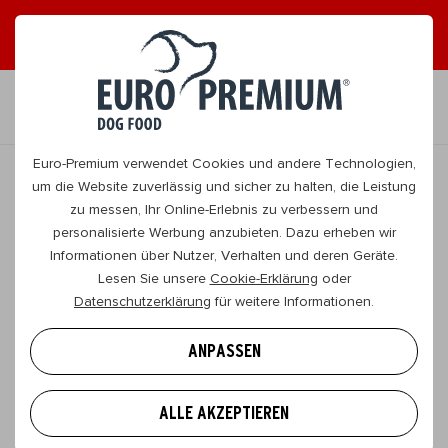
DE
Euro-Premium verwendet Cookies und andere Technologien,
um die Website zuverlässig und sicher zu halten, die Leistung
zu messen, Ihr Online-Erlebnis zu verbessern und
original
personalisierte Werbung anzubieten. Dazu erheben wir
Informationen über Nutzer, Verhalten und deren Geräte.
Small Adult
Lesen Sie unsere
Cookie-Erklärung
oder
Lamb & Rice
Datenschutzerklärung
für weitere Informationen.
Klein | Erwachsen
ANPASSEN
Dieses energiereiche Futter wurde speziell für
Hunde entwickelt, die lieber kleinere Stückchen
ALLE AKZEPTIEREN
Trockenfutter mögen. Der Zusatz einer einzigartigen