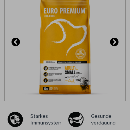
Fasern, Bierhefe, Fischöl, Hefeextrakte (MOS, β-
Glucane (75 mg/kg)), GOS, FOS, getrocknete
Pflanzen (40 mg/kg; Rosmarinus sp., Curcuma sp.,
Eugenia sp.).
Starkes
Gesunde
Immunsystem
verdauung