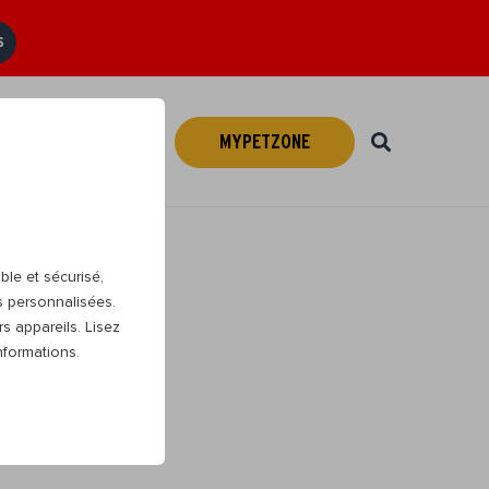
S
MYPETZONE
Webshop
FR
ble et sécurisé,
s personnalisées.
s appareils. Lisez
nformations.