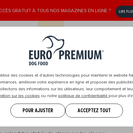
CCÈS GRATUIT À TOUS NOS MAGAZINES EN LIGNE ?
LIRE PLU
e
Senior
Nous
DogBlog
Revendeurs
8+
contacter
ilise des cookies et d'autres technologies pour maintenir le website fia
ormances, améliorer votre expérience en ligne et proposer des publicité
ollectons des informations sur les utilisateurs, leur comportement et leur
ration sur les cookies
ou notre
politique de confidentialité
pour plus d'i
r e-n-f-i-n une belle
POUR AJUSTER
ACCEPTEZ TOUT
n