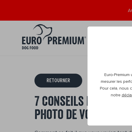
A
Chiot
Adult
0+
1+
Euro-Premium ut
RETOURNER
mesurer les perf
Pour cela, nous c
notre
décla
7 conseils pour avoi
photo de votre chie