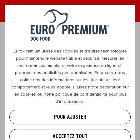
LISEZ NOS MAGAZINES EN LIGNE GRATUITS !
FR
Euro-Premium utilise des cookies et d'autres technologies
pour maintenir le website fiable et sécurisé, mesurer les
performances, améliorer votre expérience en ligne et
RETOURNER
proposer des publicités personnalisées. Pour cela, nous
collectons des informations sur les utilisateurs, leur
comportement et leurs appareils. Lisez notre
déclaration sur
Votre chien a des problèmes de peau ?
les cookies
ou notre
politique de confidentialité
pour plus
Voici comment le soulager
d'informations.
Que votre chien ait le poil fin, épais, court ou long,
POUR AJUSTER
sans doute aimez-vous le caresser et y passer vos
doigts. Une petite séance de câlins durant laquelle
ACCEPTEZ TOUT