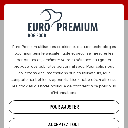
LISEZ NOS MAGAZINES EN LIGNE GRATUITS !
FR
Euro-Premium utilise des cookies et d'autres technologies
pour maintenir le website fiable et sécurisé, mesurer les
performances, améliorer votre expérience en ligne et
RETOURNER
proposer des publicités personnalisées. Pour cela, nous
collectons des informations sur les utilisateurs, leur
comportement et leurs appareils. Lisez notre
déclaration sur
Au secours, mon chien perd beaucoup
les cookies
ou notre
politique de confidentialité
pour plus
de poils !
d'informations.
Les poils de chien… il faut absolument qu’on en
POUR AJUSTER
parle ! Car une peau saine et une fourrure
rayonnante montrent immédiatement que votre
ACCEPTEZ TOUT