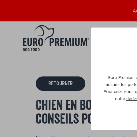
A
Chiot
Adult
0+
1+
Euro-Premium ut
RETOURNER
mesurer les perf
Pour cela, nous c
notre
décla
Chien en bonne santé
conseils pour une s