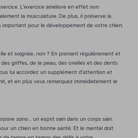
xercice. L’exercice améliore en effet non
lement la musculature. De plus, il préserve la
rès important pour le développement de votre chien.
le et soignée, non ? En prenant régulièrement et
es griffes, de la peau, des oreilles et des dents
vous lui accordez un supplément d’attention et
unit, et en plus vous remarquez immédiatement le
orpore sano
… un esprit sain dans un corps sain.
pour un chien en bonne santé. Et le mental doit
er de temps en temps des défis à votre