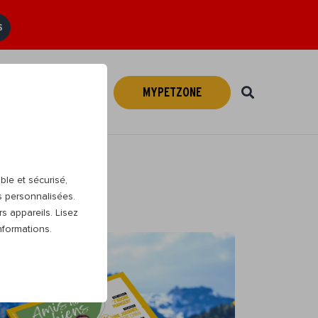
S
MYPETZONE
Webshop
FR
ble et sécurisé,
s personnalisées.
s appareils. Lisez
nformations.