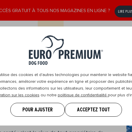
CCÈS GRATUIT À TOUS NOS MAGAZINES EN LIGNE ?
LIRE PLU
e
Senior
Nous
DogBlog
Revendeurs
8+
contacter
ilise des cookies et d'autres technologies pour maintenir le website fia
ormances, améliorer votre expérience en ligne et proposer des publicité
ollectons des informations sur les utilisateurs, leur comportement et leur
ration sur les cookies
ou notre
politique de confidentialité
pour plus d'i
, chien heureux : 5
POUR AJUSTER
ACCEPTEZ TOUT
anté optimale !