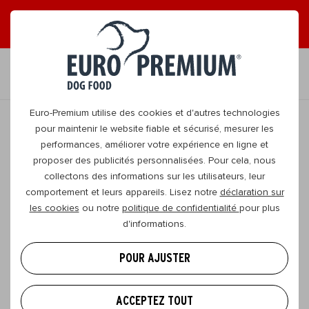
LISEZ NOS MAGAZINES EN LIGNE GRATUITS !
FR
Euro-Premium utilise des cookies et d'autres technologies
pour maintenir le website fiable et sécurisé, mesurer les
performances, améliorer votre expérience en ligne et
RETOURNER
proposer des publicités personnalisées. Pour cela, nous
collectons des informations sur les utilisateurs, leur
comportement et leurs appareils. Lisez notre
déclaration sur
Dogs4Blind promo de fin d’année
les cookies
ou notre
politique de confidentialité
pour plus
d'informations.
Notre promo de fin d’année est fini. Mais nous
sommes fiers!
POUR AJUSTER
Grâce à vos achats, Euro-Premium a pu reverser
ACCEPTEZ TOUT
7 240 euros à Dogs4Blind *!