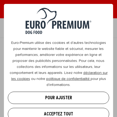
LISEZ NOS MAGAZINES EN LIGNE GRATUITS !
FR
Euro-Premium utilise des cookies et d'autres technologies
pour maintenir le website fiable et sécurisé, mesurer les
performances, améliorer votre expérience en ligne et
RETOURNER
proposer des publicités personnalisées. Pour cela, nous
collectons des informations sur les utilisateurs, leur
comportement et leurs appareils. Lisez notre
déclaration sur
Éduquer votre chien à ne plus bondir
les cookies
ou notre
politique de confidentialité
pour plus
sur les gens
d'informations.
Tous les propriétaires de chiens vous le diront : il n’y
POUR AJUSTER
a rien de plus plaisant que d’être accueilli(e) par son
fidèle compagnon avec un enthousiasme débordant.
ACCEPTEZ TOUT