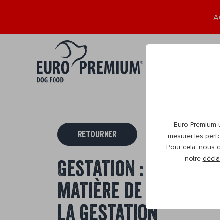
A
Chiot
Adult
0+
1+
Euro-Premium ut
RETOURNER
mesurer les perf
Pour cela, nous c
notre
décla
Gestation : tout ce 
matière de soins et
la gestation