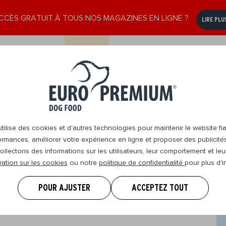
CCÈS GRATUIT À TOUS NOS MAGAZINES EN LIGNE ?
LIRE PLU
e
Senior
Nous
DogBlog
Revendeurs
8+
contacter
ilise des cookies et d'autres technologies pour maintenir le website fia
ormances, améliorer votre expérience en ligne et proposer des publicité
ollectons des informations sur les utilisateurs, leur comportement et leur
ration sur les cookies
ou notre
politique de confidentialité
pour plus d'i
qu’il faut savoir en
POUR AJUSTER
ACCEPTEZ TOUT
 d’alimentation pendant