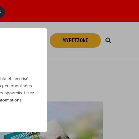
S
MYPETZONE
Webshop
FR
ble et sécurisé,
s personnalisées.
s appareils. Lisez
nformations.