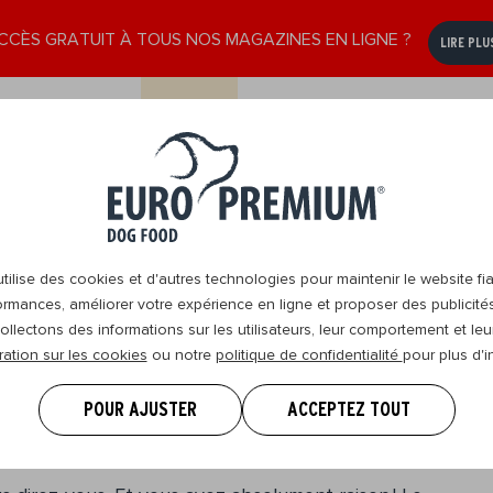
CCÈS GRATUIT À TOUS NOS MAGAZINES EN LIGNE ?
LIRE PLU
e
Senior
Nous
DogBlog
Revendeurs
8+
contacter
ilise des cookies et d'autres technologies pour maintenir le website fia
ormances, améliorer votre expérience en ligne et proposer des publicité
ollectons des informations sur les utilisateurs, leur comportement et leur
ration sur les cookies
ou notre
politique de confidentialité
pour plus d'i
e sujette à de
POUR AJUSTER
ACCEPTEZ TOUT
 de santé