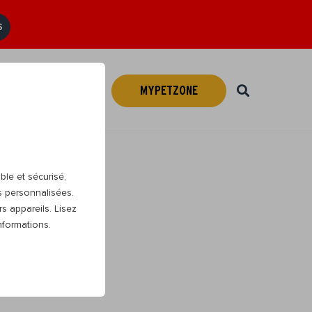
S
MYPETZONE
Webshop
FR
ble et sécurisé,
s personnalisées.
s appareils. Lisez
nformations.