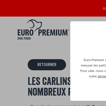
A
Chiot
Adult
0+
1+
Euro-Premium ut
RETOURNER
mesurer les perf
Pour cela, nous c
notre
décla
Les carlins, une rac
nombreux problèmes