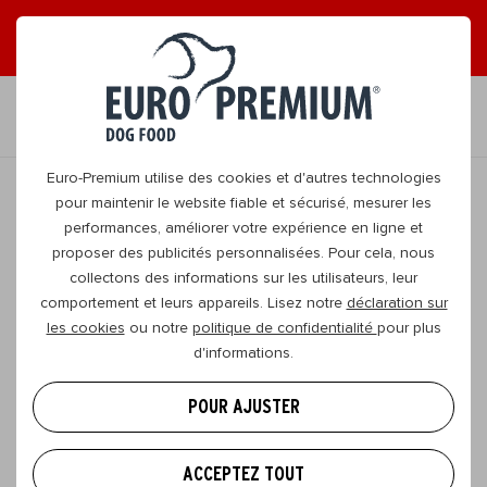
LISEZ NOS MAGAZINES EN LIGNE GRATUITS !
FR
Euro-Premium utilise des cookies et d'autres technologies
pour maintenir le website fiable et sécurisé, mesurer les
performances, améliorer votre expérience en ligne et
RETOURNER
proposer des publicités personnalisées. Pour cela, nous
collectons des informations sur les utilisateurs, leur
comportement et leurs appareils. Lisez notre
déclaration sur
Light ou Sterilized+ ? La meilleure
les cookies
ou notre
politique de confidentialité
pour plus
alimentation pour votre chien
d'informations.
Pour choisir la meilleure alimentation pour chien,
POUR AJUSTER
vous vous basez sur les préférences de votre animal
(sa saveur préférée, son goût pour les aliments secs
ACCEPTEZ TOUT