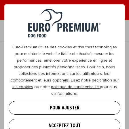
LISEZ NOS MAGAZINES EN LIGNE GRATUITS !
FR
Euro-Premium utilise des cookies et d'autres technologies
pour maintenir le website fiable et sécurisé, mesurer les
performances, améliorer votre expérience en ligne et
RETOURNER
proposer des publicités personnalisées. Pour cela, nous
collectons des informations sur les utilisateurs, leur
comportement et leurs appareils. Lisez notre
déclaration sur
Rétablissez la flore intestinale de
les cookies
ou notre
politique de confidentialité
pour plus
votre chien
d'informations.
Votre chien souffre parfois de
flatulences
, de
POUR AJUSTER
diarrhée ou d’autres problèmes de santé ? Dans ce
cas, il se peut qu’il ait un petit souci d’intestins. Un
ACCEPTEZ TOUT