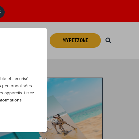
S
MYPETZONE
Webshop
FR
ble et sécurisé,
s personnalisées.
s appareils. Lisez
nformations.