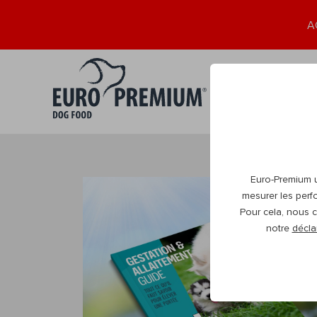
A
Chiot
Adult
0+
1+
Euro-Premium ut
mesurer les perf
Pour cela, nous c
notre
décla