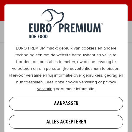
ONTVANG GRAAG TIPS
JA, DAT WIL IK
NL
EURO PREMIUM maakt gebruik van cookies en andere
technologieën om de website betrouwbaar en veilig te
houden, om prestaties te meten, uw online-ervaring te
TERUG
verbeteren en om persoonlijke advertenties aan te bieden.
Hiervoor verzamelen wij informatie over gebruikers, gedrag en
hun toestellen. Lees onze
cookie verklaring
of
privacy
Een hondenschool kiezen:
verklaring
voor meer informatie.
allesbehalve een kleinigheidje!
AANPASSEN
Je hond thuis goed opvoeden is belangrijk, maar
naar de hondenschool gaan is dat evenzeer. Je wil
ALLES ACCEPTEREN
een school in de buurt, zodat je viervoeter niet te