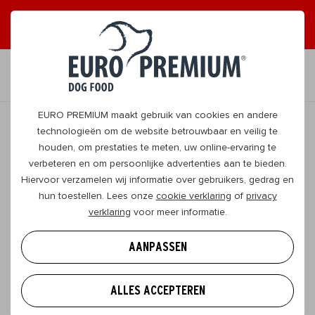
ONTVANG GRAAG TIPS
JA, DAT WIL IK
NL
EURO PREMIUM maakt gebruik van cookies en andere
technologieën om de website betrouwbaar en veilig te
houden, om prestaties te meten, uw online-ervaring te
TERUG
verbeteren en om persoonlijke advertenties aan te bieden.
Hiervoor verzamelen wij informatie over gebruikers, gedrag en
hun toestellen. Lees onze
cookie verklaring
of
privacy
Hoe je hond thuis entertainen? Opties
verklaring
voor meer informatie.
in overvloed!
AANPASSEN
Als baasje heb je tal van opties om bezig te blijven
tijdens een thuisvakantie. Je kunt flink beginnen
ALLES ACCEPTEREN
poetsen, maar je verdient natuurlijk ook