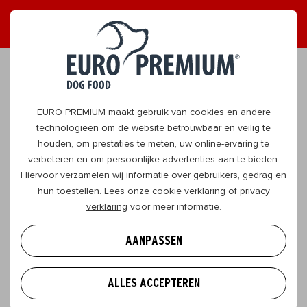
ONTVANG GRAAG TIPS
JA, DAT WIL IK
NL
EURO PREMIUM maakt gebruik van cookies en andere
technologieën om de website betrouwbaar en veilig te
houden, om prestaties te meten, uw online-ervaring te
TERUG
verbeteren en om persoonlijke advertenties aan te bieden.
Hiervoor verzamelen wij informatie over gebruikers, gedrag en
hun toestellen. Lees onze
cookie verklaring
of
privacy
Hoe je hond thuis entertainen? Opties
verklaring
voor meer informatie.
in overvloed!
AANPASSEN
Als baasje heb je tal van opties om bezig te blijven
tijdens een thuisvakantie. Je kunt flink beginnen
ALLES ACCEPTEREN
poetsen, maar je verdient natuurlijk ook