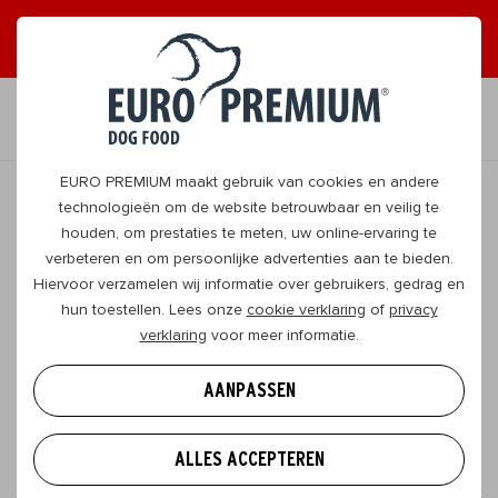
ONTVANG GRAAG TIPS
JA, DAT WIL IK
NL
EURO PREMIUM maakt gebruik van cookies en andere
technologieën om de website betrouwbaar en veilig te
houden, om prestaties te meten, uw online-ervaring te
TERUG
verbeteren en om persoonlijke advertenties aan te bieden.
Hiervoor verzamelen wij informatie over gebruikers, gedrag en
hun toestellen. Lees onze
cookie verklaring
of
privacy
Nieuwigheden EURO PREMIUM
verklaring
voor meer informatie.
Dit jaar willen wij jou en je hond graag helpen om
AANPASSEN
écht fit te worden! We starten met de “gezond-
gewicht-maand” waarbij we jou en je doggo willen
ALLES ACCEPTEREN
informeren over zijn gezondheid! Aansluitend gaan