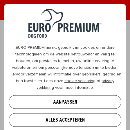
ONTVANG GRAAG TIPS
JA, DAT WIL IK
NL
EURO PREMIUM maakt gebruik van cookies en andere
technologieën om de website betrouwbaar en veilig te
houden, om prestaties te meten, uw online-ervaring te
TERUG
verbeteren en om persoonlijke advertenties aan te bieden.
Hiervoor verzamelen wij informatie over gebruikers, gedrag en
hun toestellen. Lees onze
cookie verklaring
of
privacy
Variatie in hondenvoer: doe je je
verklaring
voor meer informatie.
viervoeter er een plezier mee?
AANPASSEN
Zelf eet je liever niet elke dag hetzelfde. Maar hoe
denkt je hond er eigenlijk over? Hij heeft niet te
ALLES ACCEPTEREN
kiezen wat je hem voorschotelt, dus wil je weten