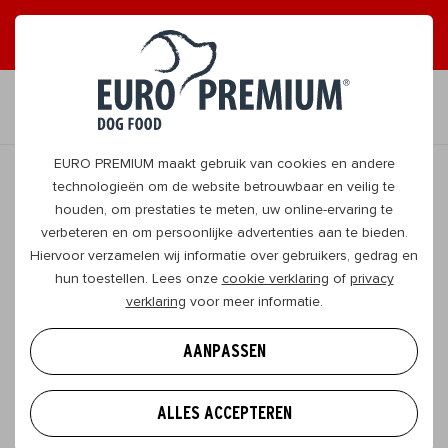
ONTVANG GRAAG TIPS
JA, DAT WIL IK
NL
EURO PREMIUM maakt gebruik van cookies en andere
technologieën om de website betrouwbaar en veilig te
houden, om prestaties te meten, uw online-ervaring te
TERUG
verbeteren en om persoonlijke advertenties aan te bieden.
Hiervoor verzamelen wij informatie over gebruikers, gedrag en
hun toestellen. Lees onze
cookie verklaring
of
privacy
Welsh Corgi: alles wat je over deze
verklaring
voor meer informatie.
schattigaards moet weten
AANPASSEN
De Welsh Corgi heeft alles in huis om te vertederen:
korte pootjes, een relatief lang lijf, grote opstaande
ALLES ACCEPTEREN
oren en een open blik. Niet alleen qua uiterlijk, maar