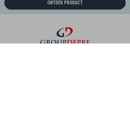
ONTDEK PRODUCT
EURO PREMIUM
Wasserijstraat 25
2900, Schoten
België
Tel: +3233260710
Ons verhaal