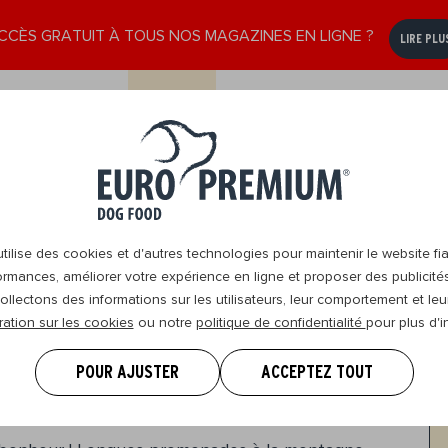
CCÈS GRATUIT À TOUS NOS MAGAZINES EN LIGNE ?
LIRE PLU
e
Senior
Nous
DogBlog
Revendeurs
8+
contacter
ilise des cookies et d'autres technologies pour maintenir le website fia
ormances, améliorer votre expérience en ligne et proposer des publicité
ollectons des informations sur les utilisateurs, leur comportement et leur
ration sur les cookies
ou notre
politique de confidentialité
pour plus d'i
avec votre chien :
POUR AJUSTER
ACCEPTEZ TOUT
préparer ?