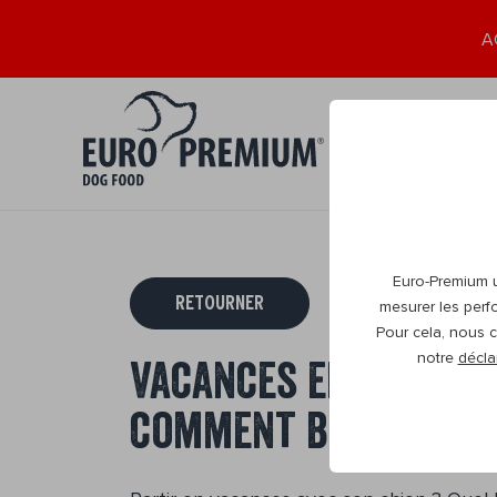
A
Chiot
Adult
0+
1+
Euro-Premium ut
RETOURNER
mesurer les perf
Pour cela, nous c
notre
décla
Vacances en Europe 
comment bien vous 