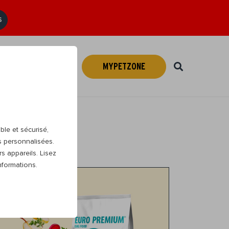
S
MYPETZONE
Webshop
FR
ble et sécurisé,
s personnalisées.
s appareils. Lisez
nformations.