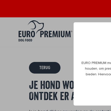
Puppy
Volwa
0+
1+
EURO PREMIUM maak
TERUG
houden, om prest
bieden. Hiervoo
Je hond wordt zwaa
Ontdek er alles ove