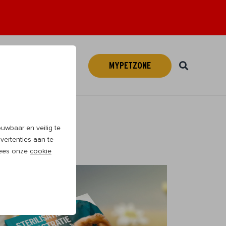
MYPETZONE
Webshop
NL
wbaar en veilig te
vertenties aan te
 Lees onze
cookie