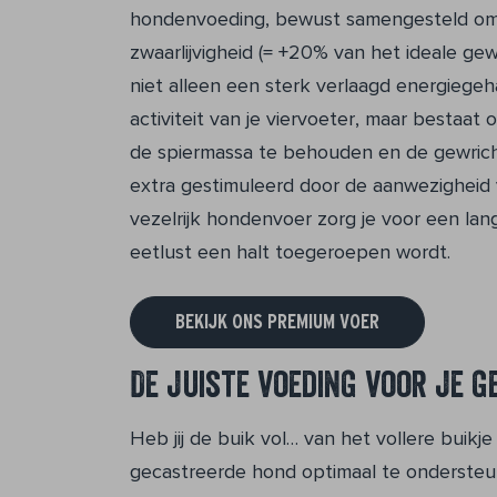
hondenvoeding, bewust samengesteld om o
zwaarlijvigheid (= +20% van het ideale g
niet alleen een sterk verlaagd energiegeha
activiteit van je viervoeter, maar bestaat
de spiermassa te behouden en de gewric
extra gestimuleerd door de aanwezigheid 
vezelrijk hondenvoer zorg je voor een lang
eetlust een halt toegeroepen wordt.
BEKIJK ONS PREMIUM VOER
De juiste voeding voor je g
Heb jij de buik vol… van het vollere buikj
gecastreerde hond optimaal te onderste