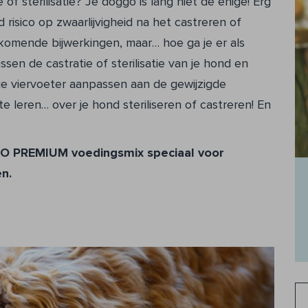
of sterilisatie? Je doggo is lang niet de enige! Erg
isico op zwaarlijvigheid na het castreren of
rkomende bijwerkingen, maar… hoe ga je er als
sen de castratie of sterilisatie van je hond en
je viervoeter aanpassen aan de gewijzigde
leren… over je hond steriliseren of castreren! En
RO PREMIUM voedingsmix speciaal voor
n.