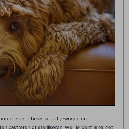
ontra’s van je beslissing afgewogen en…
ten castreren of steriliseren. Wel, je bent lang niet