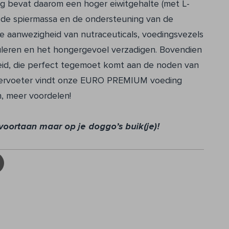
 bevat daarom een hoger eiwitgehalte (met L-
n de spiermassa en de ondersteuning van de
e aanwezigheid van nutraceuticals, voedingsvezels
muleren en het hongergevoel verzadigen. Bovendien
heid, die perfect tegemoet komt aan de noden van
e viervoeter vindt onze EURO PREMIUM voeding
n, meer voordelen!
 voortaan maar op je doggo’s buik(je)!