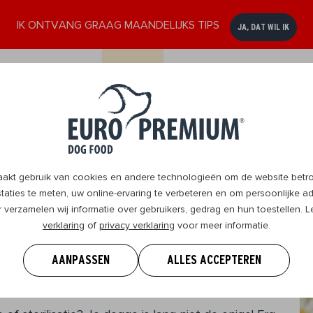
IK ONTVANG GRAAG MAANDELIJKS TIPS
JA, DAT WIL IK
ssen
Senior
DogBlog
Verkooppunten
Contact
8+
t gebruik van cookies en andere technologieën om de website betrou
aties te meten, uw online-ervaring te verbeteren en om persoonlijke ad
r verzamelen wij informatie over gebruikers, gedrag en hun toestellen.
verklaring
of
privacy verklaring
voor meer informatie.
rder na de castratie?
AANPASSEN
ALLES ACCEPTEREN
r!