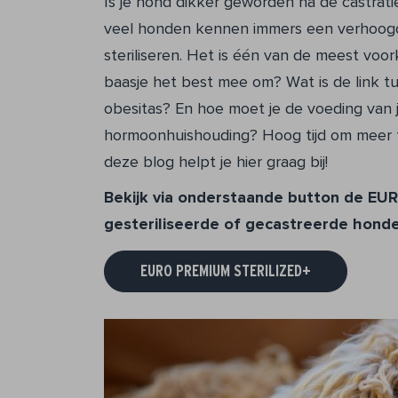
Is je hond dikker geworden na de castratie 
veel honden kennen immers een verhoogd r
steriliseren. Het is één van de meest voo
baasje het best mee om? Wat is de link tus
obesitas? En hoe moet je de voeding van 
hormoonhuishouding? Hoog tijd om meer te 
deze blog helpt je hier graag bij!
Bekijk via onderstaande button de EU
gesteriliseerde of gecastreerde honde
EURO PREMIUM STERILIZED+