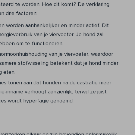
nteerd te worden. Hoe dit komt? De verklaring
n drie factoren:
 worden aanhankelijker en minder actief. Dit
ergieverbruik van je viervoeter. Je hond zal
hebben om te functioneren.
 hormoonhuishouding van je viervoeter, waardoor
zamere stofwisseling betekent dat je hond minder
g eten.
ies tonen aan dat honden na de castratie meer
e-inname verhoogt aanzienlijk, terwijl ze juist
oces wordt hyperfagie genoemd.
versterken elkaar en zijn bovendien onlosmakelijk