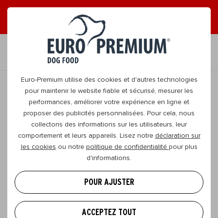
LISEZ NOS MAGAZINES EN LIGNE GRATUITS !
FR
Euro-Premium utilise des cookies et d'autres technologies
pour maintenir le website fiable et sécurisé, mesurer les
performances, améliorer votre expérience en ligne et
RETOURNER
proposer des publicités personnalisées. Pour cela, nous
collectons des informations sur les utilisateurs, leur
comportement et leurs appareils. Lisez notre
déclaration sur
Alimentation pour grands chiens :
les cookies
ou notre
politique de confidentialité
pour plus
quelle différence avec une
d'informations.
alimentation pour chien classique ?
POUR AJUSTER
Un grand chien a souvent un grand appétit. Mais
cela veut-il dire qu’il lui faut simplement
plus de la
ACCEPTEZ TOUT