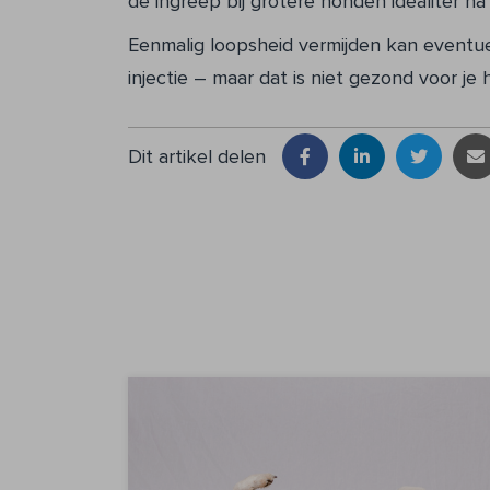
de ingreep bij grotere honden idealiter na
Eenmalig loopsheid vermijden kan eventu
injectie – maar dat is niet gezond voor je
Dit artikel delen