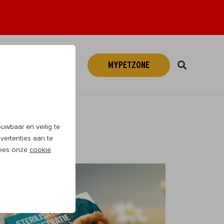
MYPETZONE
Webshop
NL
wbaar en veilig te
vertenties aan te
 Lees onze
cookie