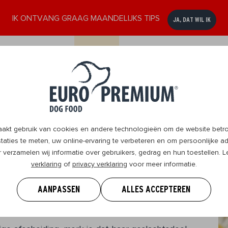
IK ONTVANG GRAAG MAANDELIJKS TIPS
JA, DAT WIL IK
ssen
Senior
DogBlog
Verkooppunten
Contact
8+
t gebruik van cookies en andere technologieën om de website betrou
aties te meten, uw online-ervaring te verbeteren en om persoonlijke ad
r verzamelen wij informatie over gebruikers, gedrag en hun toestellen.
verklaring
of
privacy verklaring
voor meer informatie.
j een hond en wat moet
AANPASSEN
ALLES ACCEPTEREN