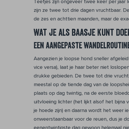
Teefjes zijn ongeveer twee keer per jaar
zijn ze twee tot drie dagen vruchtbaar. 
de zes en achttien maanden, maar de exacte
Wat je als baasje kunt doe
Een aangepaste wandelroutin
Aangezien je loopse hond sneller afgeleid
vice versa), laat je haar beter niet loslo
drukke gebieden. De twee tot drie vruch
meestal op de tiende dag van de loopshe
plaats op dag twintig, na de eerste bloe
uitvloeiing lichter (het lijkt alsof het bijn
je hoede zijn) en daarna wordt het weer i
onweerstaanbaar voor de reuen, dus je d
eenentwintigste dag gewoon helemaal nie