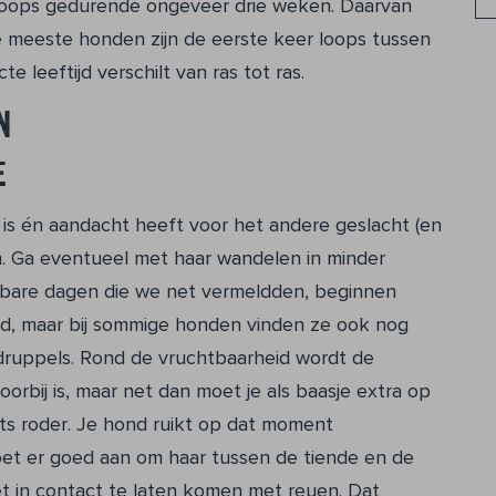
 loops gedurende ongeveer drie weken. Daarvan
De meeste honden zijn de eerste keer loops tussen
 leeftijd verschilt van ras tot ras.
n
e
 is én aandacht heeft voor het andere geslacht (en
pen. Ga eventueel met haar wandelen in minder
tbare dagen die we net vermeldden, beginnen
id, maar bij sommige honden vinden ze ook nog
ddruppels. Rond de vruchtbaarheid wordt de
a voorbij is, maar net dan moet je als baasje extra op
ets roder. Je hond ruikt op dat moment
oet er goed aan om haar tussen de tiende en de
t in contact te laten komen met reuen. Dat