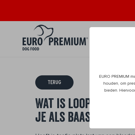
Puppy
Volwa
0+
1+
EURO PREMIUM maak
TERUG
houden, om prest
bieden. Hiervoo
Wat is loopsheid bi
je als baasje doen?