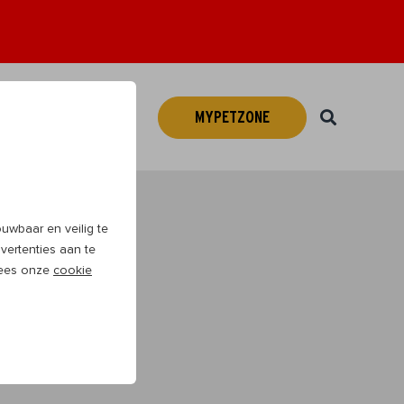
MYPETZONE
Webshop
NL
wbaar en veilig te
vertenties aan te
 Lees onze
cookie
veel plezier te