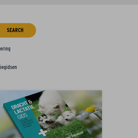
SEARCH
tering
iegidsen