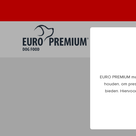
Puppy
Volwa
0+
1+
EURO PREMIUM maak
DogBlog
houden, om prest
bieden. Hiervoo
Alles wat je moet
beleven natuurlijk