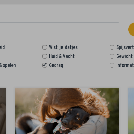
eid
Wist-je-datjes
Spijsver
Huid & Vacht
Gewicht
& spelen
Gedrag
Informat