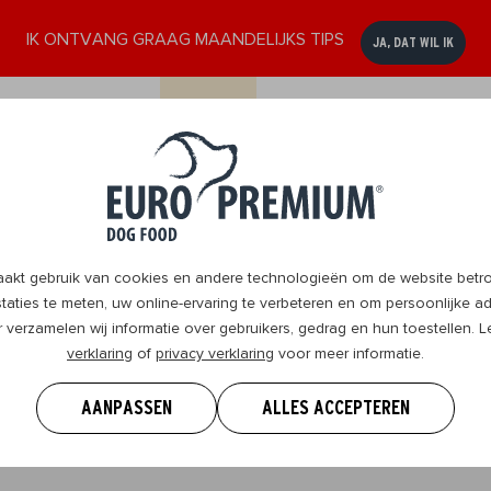
IK ONTVANG GRAAG MAANDELIJKS TIPS
JA, DAT WIL IK
ssen
Senior
DogBlog
Verkooppunten
Contact
8+
t gebruik van cookies en andere technologieën om de website betrou
aties te meten, uw online-ervaring te verbeteren en om persoonlijke ad
r verzamelen wij informatie over gebruikers, gedrag en hun toestellen.
verklaring
of
privacy verklaring
voor meer informatie.
 weten om je hond te geven wat hij nodig heeft en samen 
.
AANPASSEN
ALLES ACCEPTEREN