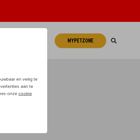
MYPETZONE
Webshop
NL
wbaar en veilig te
vertenties aan te
 Lees onze
cookie
veel plezier te