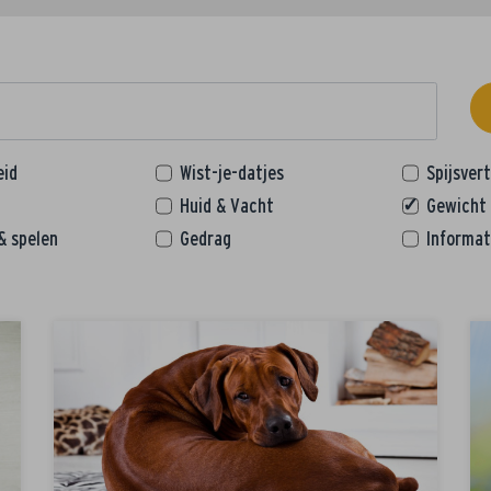
eid
Wist-je-datjes
Spijsver
Huid & Vacht
Gewicht
& spelen
Gedrag
Informat