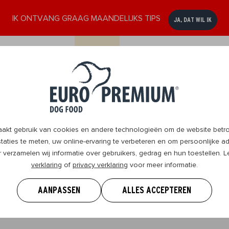
IK ONTVANG GRAAG MAANDELIJKS TIPS
JA, DAT WIL IK
ssen
Senior
DogBlog
Verkooppunten
Contact
8+
t gebruik van cookies en andere technologieën om de website betrou
aties te meten, uw online-ervaring te verbeteren en om persoonlijke ad
r verzamelen wij informatie over gebruikers, gedrag en hun toestellen.
verklaring
of
privacy verklaring
voor meer informatie.
 weten om je hond te geven wat hij nodig heeft en samen 
.
AANPASSEN
ALLES ACCEPTEREN