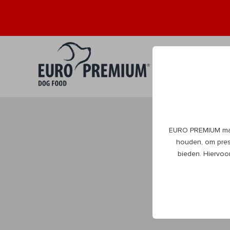
Puppy
Volwa
0+
1+
EURO PREMIUM maak
DogBlog
houden, om prest
bieden. Hiervoo
Alles wat je moet
beleven natuurlijk