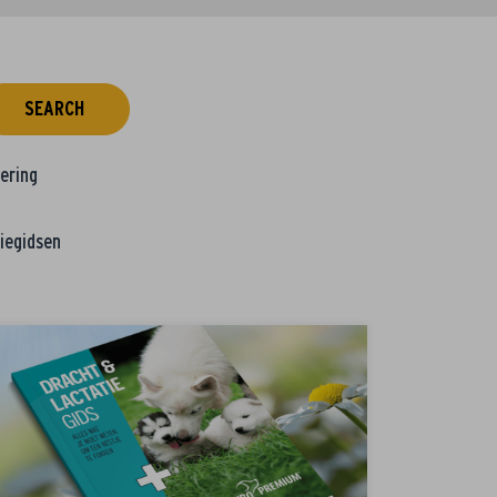
SEARCH
tering
iegidsen