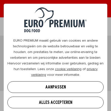
ONTVANG GRAAG TIPS
JA, DAT WIL IK
NL
EURO PREMIUM maakt gebruik van cookies en andere
DogBlog
technologieën om de website betrouwbaar en veilig te
houden, om prestaties te meten, uw online-ervaring te
Alles wat je moet weten om je hond te geven wat hij
verbeteren en om persoonlijke advertenties aan te bieden.
Hiervoor verzamelen wij informatie over gebruikers, gedrag en
nodig heeft en samen veel plezier te beleven
hun toestellen. Lees onze
cookie verklaring
of
privacy
natuurlijk.
verklaring
voor meer informatie.
AANPASSEN
ALLES ACCEPTEREN