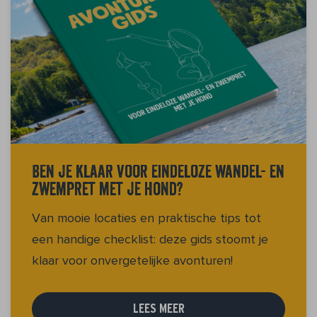
Ben je klaar voor eindeloze wandel- en
zwempret met je hond?
Van mooie locaties en praktische tips tot
een handige checklist: deze gids stoomt je
klaar voor onvergetelijke avonturen!
LEES MEER