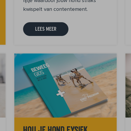
rijtje waardoor jouw hond straks
kwispelt van contentement.
LEES MEER