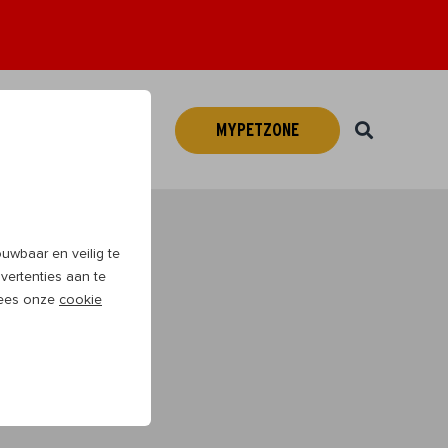
MYPETZONE
Webshop
NL
wbaar en veilig te
vertenties aan te
 Lees onze
cookie
veel plezier te