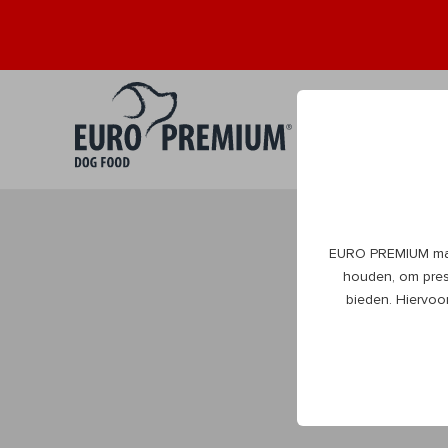
Puppy
Volwa
0+
1+
EURO PREMIUM maak
DogBlog
houden, om prest
bieden. Hiervoo
Alles wat je moet
beleven natuurlijk