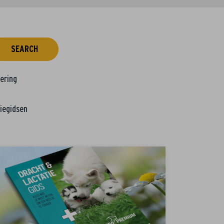
SEARCH
tering
iegidsen