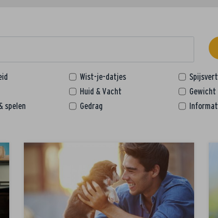
eid
Wist-je-datjes
Spijsver
Huid & Vacht
Gewicht
& spelen
Gedrag
Informat