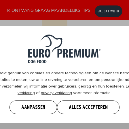
IK ONTVANG GRAAG MAANDELIJKS TIPS
JA, DAT WIL IK
ssen
Senior
DogBlog
Verkooppunten
Contact
8+
t gebruik van cookies en andere technologieën om de website betrou
aties te meten, uw online-ervaring te verbeteren en om persoonlijke ad
r verzamelen wij informatie over gebruikers, gedrag en hun toestellen.
verklaring
of
privacy verklaring
voor meer informatie.
 weten om je hond te geven wat hij nodig heeft en samen 
.
AANPASSEN
ALLES ACCEPTEREN